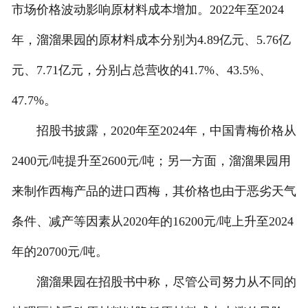
市场价格波动影响原材料成本增加。2022年至2024
年，溜溜果园的原材料成本分别为4.89亿元、5.76亿
元、7.71亿元，分别占总营收的41.7%、43.5%、
47.7%。
招股书披露，2020年至2024年，中国青梅价格从
2400元/吨提升至2600元/吨；另一方面，溜溜果园用
来制作西梅产品的进口西梅，其价格也由于恶劣天气
条件、减产等因素从2020年的16200元/吨上升至2024
年的20700元/吨。
溜溜果园在招股书中称，尽管公司努力从不同的