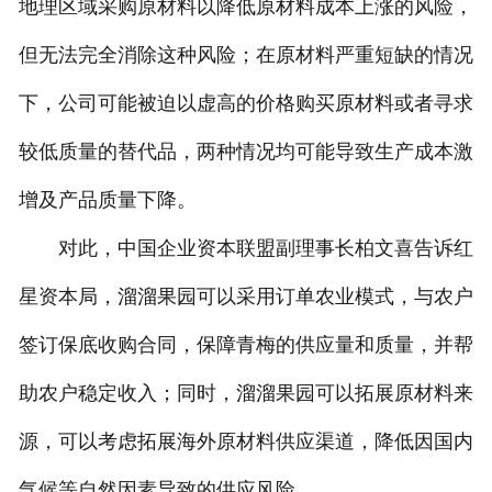
地理区域采购原材料以降低原材料成本上涨的风险，
但无法完全消除这种风险；在原材料严重短缺的情况
下，公司可能被迫以虚高的价格购买原材料或者寻求
较低质量的替代品，两种情况均可能导致生产成本激
增及产品质量下降。
对此，中国企业资本联盟副理事长柏文喜告诉红
星资本局，溜溜果园可以采用订单农业模式，与农户
签订保底收购合同，保障青梅的供应量和质量，并帮
助农户稳定收入；同时，溜溜果园可以拓展原材料来
源，可以考虑拓展海外原材料供应渠道，降低因国内
气候等自然因素导致的供应风险。