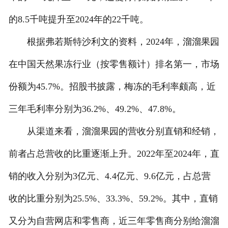
的8.5千吨提升至2024年的22千吨。
根据弗若斯特沙利文的资料，2024年，溜溜果园
在中国天然果冻行业（按零售额计）排名第一，市场
份额为45.7%。招股书披露，梅冻的毛利率颇高，近
三年毛利率分别为36.2%、49.2%、47.8%。
从渠道来看，溜溜果园的营收分别直销和经销，
前者占总营收的比重逐渐上升。2022年至2024年，直
销的收入分别为3亿元、4.4亿元、9.6亿元，占总营
收的比重分别为25.5%、33.3%、59.2%。其中，直销
又分为自营网店和零售商，近三年零售商分别给溜溜