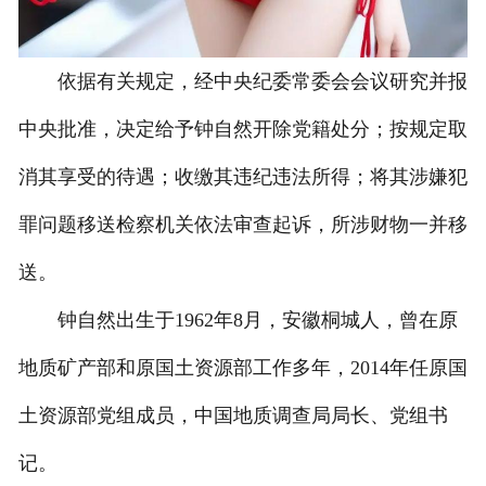
依据有关规定，经中央纪委常委会会议研究并报
中央批准，决定给予钟自然开除党籍处分；按规定取
消其享受的待遇；收缴其违纪违法所得；将其涉嫌犯
罪问题移送检察机关依法审查起诉，所涉财物一并移
送。
钟自然出生于1962年8月，安徽桐城人，曾在原
地质矿产部和原国土资源部工作多年，2014年任原国
土资源部党组成员，中国地质调查局局长、党组书
记。