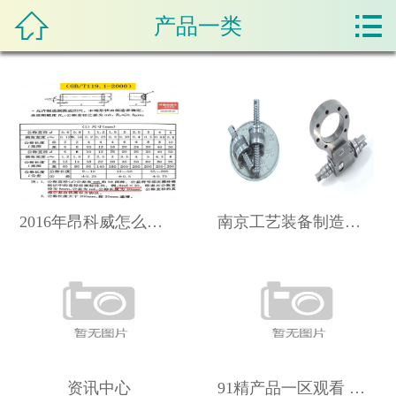



产品一类
首页
关于我们
产品展示
新闻资讯
店面展示
2016年昂科威怎么样昂科威2016款t精英配置
南京工艺装备制造取得滚珠丝杠副螺母加工定位工装专利
科普知识
在线留言
联系我们
资讯中心
91精产品一区观看 MBA智库