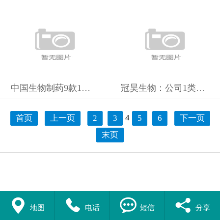
中国生物制药9款1类创新药即将获批！未来三年重磅新药即将上市
冠昊生物：公司1类新药本维莫德乳膏产品（商品名：欣比克）可治
4
首页
上一页
2
3
5
6
下一页
末页




地图
电话
短信
分享